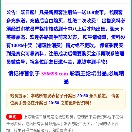
公告：既日起！凡是新顾客注册统一送168金币，老顾客
多充多送，充值后自由购买，杜绝二次收费！ 出售资料必
须经过审核员严格审核达到十中八上后才能出售，聚天下
英雄豪杰，欢迎各路高手前来发表， 吹牛请绕道，资料没
有100%中奖（请理性消费）错对绝不更改。 保证彩民买
到是真实可靠资料，注册成功后需要购买金币再联系管理
员微信号，祝各位朋友日进斗金，赢钱拿到手软！
请记得首创于
556698.com
彩霸王论坛出品,必属精
品
站長提示：本站所有发表帖子开奖日
20:50
永久锁定， 请各
位高手务必在开奖日
20:50
之前更新好资料！
声明：
上方微信二维码是论坛管理员。管理员不发表资料也不提供
任何资料，论坛所有资料都是高手发表与版主无关。 问码的请不要
加！版主只提供充值服务，和监督高手！