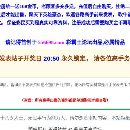
册统一送168金币，老顾客多充多送，充值后自由购买，杜绝二
后才能出售，聚天下英雄豪杰，欢迎各路高手前来发表， 吹牛请
改。 保证彩民买到是真实可靠资料，注册成功后需要购买金币再
！
请记得首创于
556698.com
彩霸王论坛出品,必属精品
有发表帖子开奖日
20:50
永久锁定， 请各位高手
理员。管理员不发表资料也不提供任何资料，论坛所有资料都是高手发表与版主
（注意：所有高手出售的资料都是单期购买才能查看）
十八岁人士、无民事行为能力人，请勿浏览本站内容，本站拒绝
版权所有 不得转载 © 彩霸王高手坛