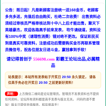
公告：既日起！凡是新顾客注册统一送168金币，老顾客
多充多送，充值后自由购买，杜绝二次收费！ 出售资料必
须经过审核员严格审核达到十中八上后才能出售，聚天下
英雄豪杰，欢迎各路高手前来发表， 吹牛请绕道，资料没
有100%中奖（请理性消费）错对绝不更改。 保证彩民买
到是真实可靠资料，注册成功后需要购买金币再联系管理
员微信号，祝各位朋友日进斗金，赢钱拿到手软！
请记得首创于
556698.com
彩霸王论坛出品,必属精
品
站長提示：本站所有发表帖子开奖日
20:50
永久锁定， 请各
位高手务必在开奖日
20:50
之前更新好资料！
声明：
上方微信二维码是论坛管理员。管理员不发表资料也不提供
任何资料，论坛所有资料都是高手发表与版主无关。 问码的请不要
加！版主只提供充值服务，和监督高手！