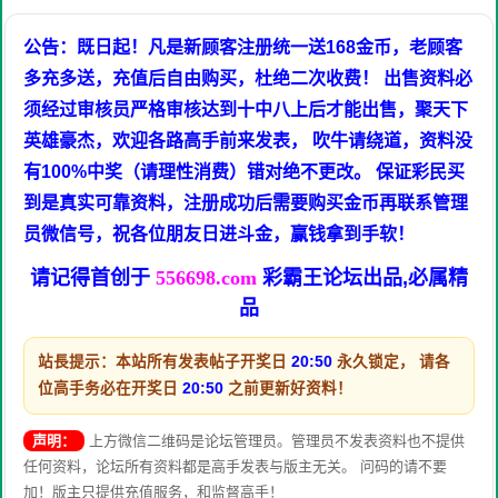
公告：既日起！凡是新顾客注册统一送168金币，老顾客
多充多送，充值后自由购买，杜绝二次收费！ 出售资料必
须经过审核员严格审核达到十中八上后才能出售，聚天下
英雄豪杰，欢迎各路高手前来发表， 吹牛请绕道，资料没
有100%中奖（请理性消费）错对绝不更改。 保证彩民买
到是真实可靠资料，注册成功后需要购买金币再联系管理
员微信号，祝各位朋友日进斗金，赢钱拿到手软！
请记得首创于
556698.com
彩霸王论坛出品,必属精
品
站長提示：本站所有发表帖子开奖日
20:50
永久锁定， 请各
位高手务必在开奖日
20:50
之前更新好资料！
声明：
上方微信二维码是论坛管理员。管理员不发表资料也不提供
任何资料，论坛所有资料都是高手发表与版主无关。 问码的请不要
加！版主只提供充值服务，和监督高手！