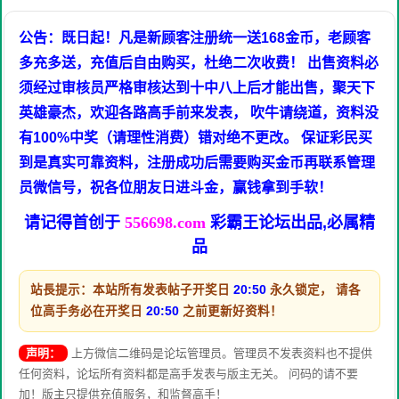
公告：既日起！凡是新顾客注册统一送168金币，老顾客
多充多送，充值后自由购买，杜绝二次收费！ 出售资料必
须经过审核员严格审核达到十中八上后才能出售，聚天下
英雄豪杰，欢迎各路高手前来发表， 吹牛请绕道，资料没
有100%中奖（请理性消费）错对绝不更改。 保证彩民买
到是真实可靠资料，注册成功后需要购买金币再联系管理
员微信号，祝各位朋友日进斗金，赢钱拿到手软！
请记得首创于
556698.com
彩霸王论坛出品,必属精
品
站長提示：本站所有发表帖子开奖日
20:50
永久锁定， 请各
位高手务必在开奖日
20:50
之前更新好资料！
声明：
上方微信二维码是论坛管理员。管理员不发表资料也不提供
任何资料，论坛所有资料都是高手发表与版主无关。 问码的请不要
加！版主只提供充值服务，和监督高手！